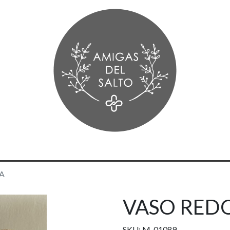
A
VASO RED
SKU: M-01089