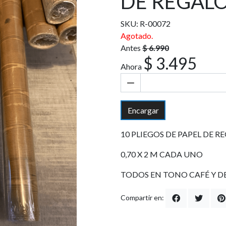
DE REGALO
SKU: R-00072
Agotado.
Antes
$ 6.990
$ 3.495
Ahora
Encargar
10 PLIEGOS DE PAPEL DE R
0,70 X 2 M CADA UNO
TODOS EN TONO CAFÉ Y DE
Compartir en: