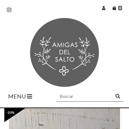
0
MENU
-20%