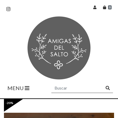
0
MENU
-20%