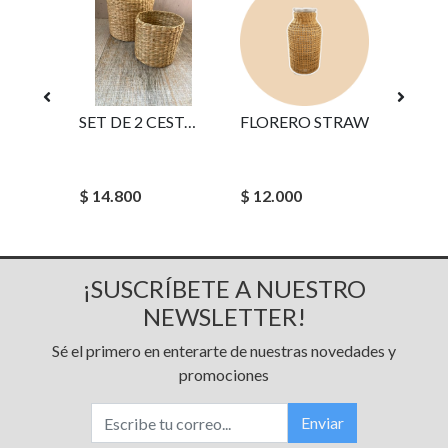
CAMINO DE MESA EDEN
SET DE 2 CESTOS SEA GRASS REDONDO
FLORERO STRAW
T
TUYO 
$ 14.800
$ 12.000
$ 20.9
¡SUSCRÍBETE A NUESTRO
NEWSLETTER!
Sé el primero en enterarte de nuestras novedades y
promociones
Enviar