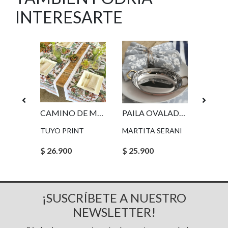
INTERESARTE
INDIVIDUAL LIMONES, SET DE 2
CAMINO DE MESA EL KONGO
PAILA OVALADA DE COBRE
T
TUYO PRINT
MARTITA SERANI
$ 26.900
$ 25.900
$ 96.0
¡SUSCRÍBETE A NUESTRO
NEWSLETTER!