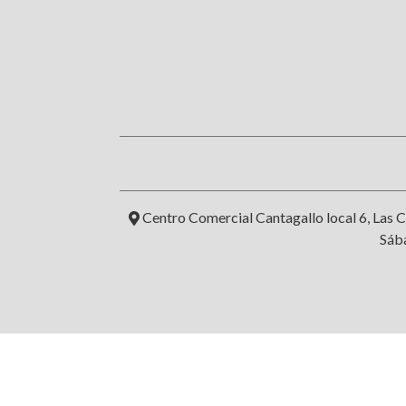
Centro Comercial Cantagallo local 6, Las C
Sába