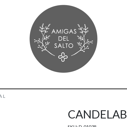
 L
CANDELAB
SKU: D-01038