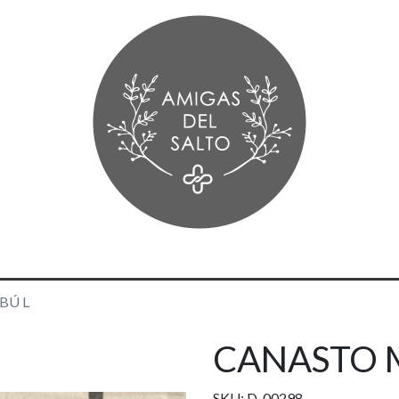
BÚ L
CANASTO 
SKU: D-00298