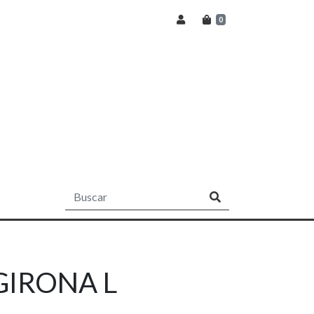
0
GIRONA L