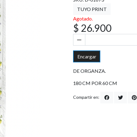
TUYO PRINT
Agotado.
$ 26.900
Encargar
DE ORGANZA.
180 CM POR 60 CM
Compartir en: