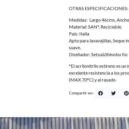
OTRAS ESPECIFICACIONES:
Medidas: Largo 46cms, Ancho
Material: SAN*. Reciclable.
País: Italia
Apto para lavavajillas, Seque
suave.
Diseñador: Setsu&Shinobu Ito
*El acrilonitrilo estireno es un
excelente resistencia a los pro
(MAX 70°C) y al rayado
Compartir en: